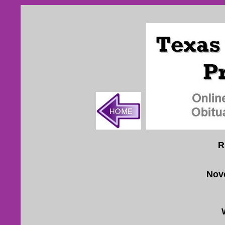
R
Nov