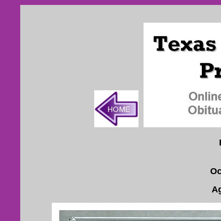
Oc
Ag