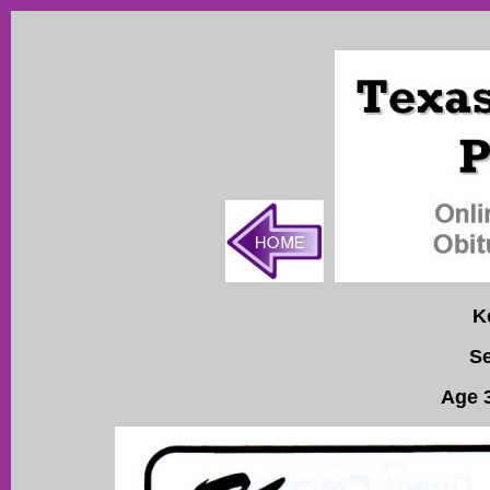
K
Se
Age 