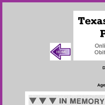
D
Age