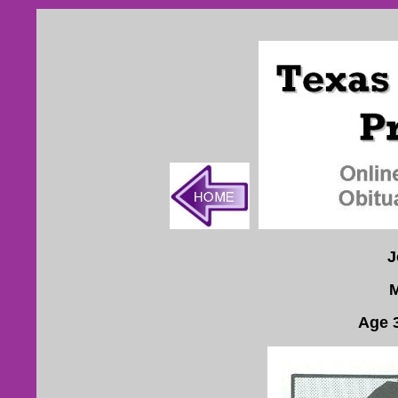
J
M
Age 3