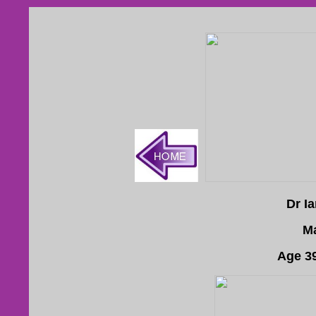
Dr I
Ma
Age 3