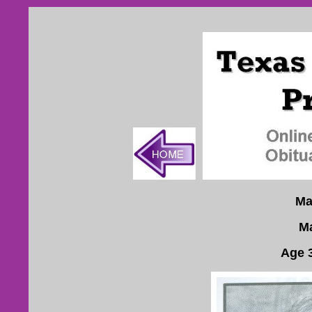
Ma
Ma
Age 3