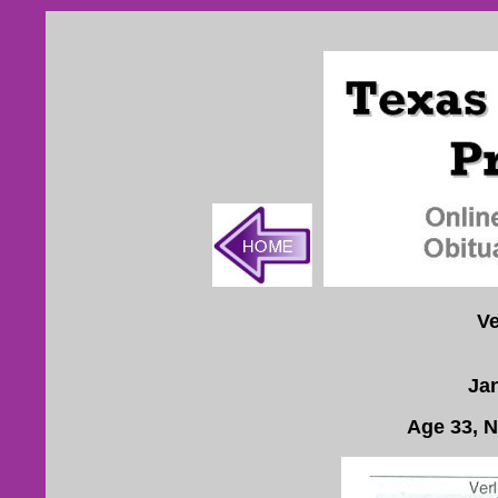
Ve
Ja
Age 33, 